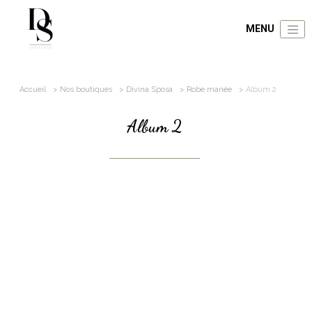
Accueil
Nos boutiques
Divina Sposa
Robe mariée
Album 2
Album 2